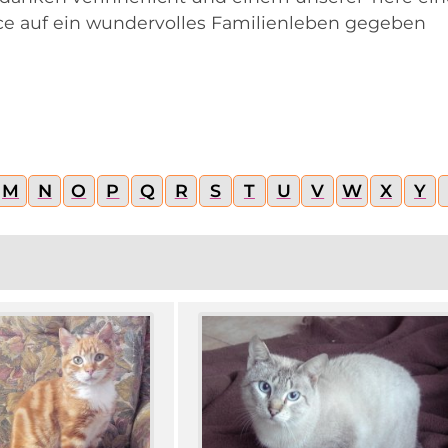
ce auf ein wundervolles Familienleben gegeben
M
N
O
P
Q
R
S
T
U
V
W
X
Y