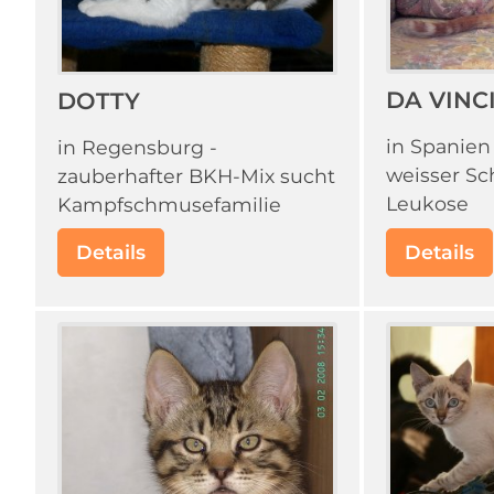
DA VINC
DOTTY
in Spanien 
in Regensburg -
weisser S
zauberhafter BKH-Mix sucht
Leukose
Kampfschmusefamilie
Details
Details