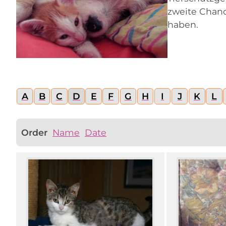
zweite Chan
haben.
A
B
C
D
E
F
G
H
I
J
K
L
Order
Name
Date