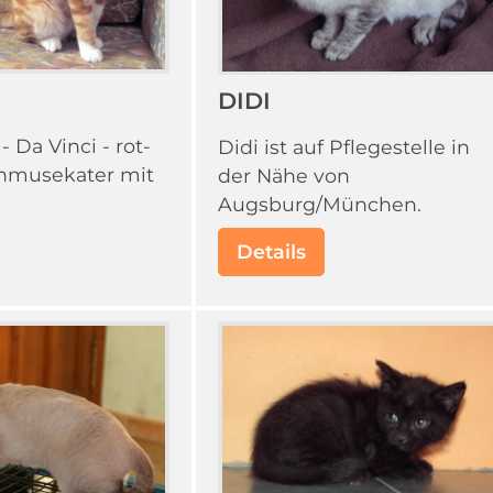
I
DIDI
- Da Vinci - rot-
Didi ist auf Pflegestelle in
chmusekater mit
der Nähe von
Augsburg/München.
Details