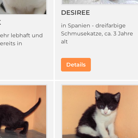
DESIREE
K
in Spanien - dreifarbige
Schmusekatze, ca. 3 Jahre
ehr lebhaft und
alt
ereits in
Details