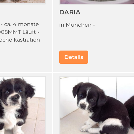
DARIA
 - ca. 4 monate
in München -
2008MMT Läuft -
che kastration
Details