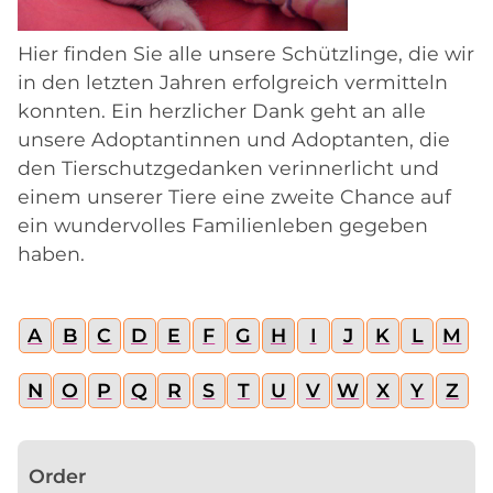
Hier finden Sie alle unsere Schützlinge, die wir
in den letzten Jahren erfolgreich vermitteln
konnten. Ein herzlicher Dank geht an alle
unsere Adoptantinnen und Adoptanten, die
den Tierschutzgedanken verinnerlicht und
einem unserer Tiere eine zweite Chance auf
ein wundervolles Familienleben gegeben
haben.
A
B
C
D
E
F
G
H
I
J
K
L
M
N
O
P
Q
R
S
T
U
V
W
X
Y
Z
Order