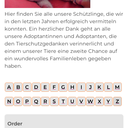
Hier finden Sie alle unsere Schützlinge, die wir
in den letzten Jahren erfolgreich vermitteln
konnten. Ein herzlicher Dank geht an alle
unsere Adoptantinnen und Adoptanten, die
den Tierschutzgedanken verinnerlicht und
einem unserer Tiere eine zweite Chance auf
ein wundervolles Familienleben gegeben
haben.
A
B
C
D
E
F
G
H
I
J
K
L
M
N
O
P
Q
R
S
T
U
V
W
X
Y
Z
Order