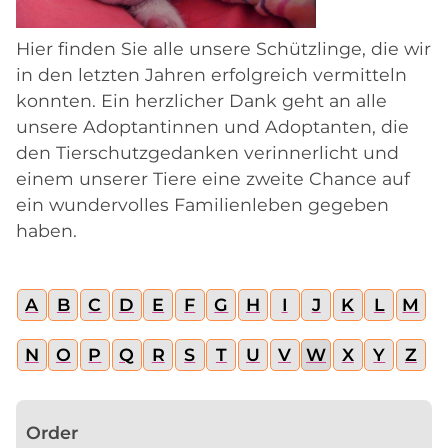
Hier finden Sie alle unsere Schützlinge, die wir
in den letzten Jahren erfolgreich vermitteln
konnten. Ein herzlicher Dank geht an alle
unsere Adoptantinnen und Adoptanten, die
den Tierschutzgedanken verinnerlicht und
einem unserer Tiere eine zweite Chance auf
ein wundervolles Familienleben gegeben
haben.
A
B
C
D
E
F
G
H
I
J
K
L
M
N
O
P
Q
R
S
T
U
V
W
X
Y
Z
Order