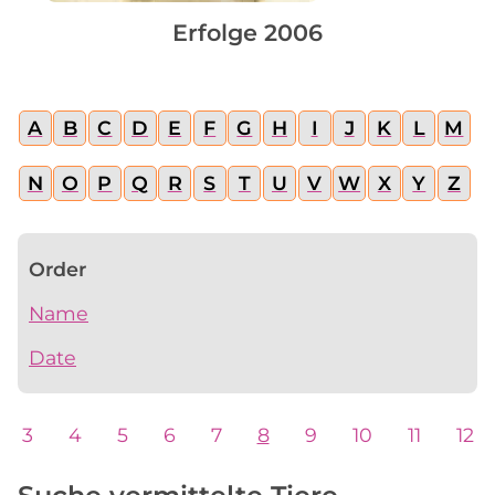
Erfolge 2006
A
B
C
D
E
F
G
H
I
J
K
L
M
N
O
P
Q
R
S
T
U
V
W
X
Y
Z
Order
Name
Date
3
4
5
6
7
8
9
10
11
12