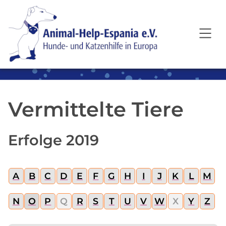
SKIP TO MAIN CONTENT
Vermittelte Tiere
Erfolge 2019
A
B
C
D
E
F
G
H
I
J
K
L
M
N
O
P
Q
R
S
T
U
V
W
X
Y
Z