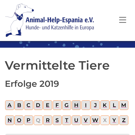
SKIP TO MAIN CONTENT
Vermittelte Tiere
Erfolge 2019
A
B
C
D
E
F
G
H
I
J
K
L
M
N
O
P
Q
R
S
T
U
V
W
X
Y
Z