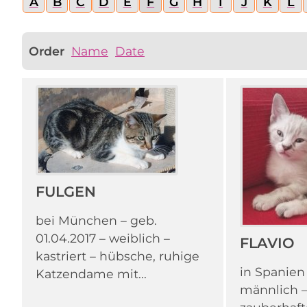
A
B
C
D
E
F
G
H
I
J
K
L
Order
Name
Date
FULGEN
bei München – geb.
01.04.2017 – weiblich –
FLAVIO
kastriert – hübsche, ruhige
in Spanien
Katzendame mit...
männlich – 