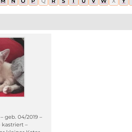
M
N
O
P
Q
R
S
T
U
V
W
X
Y
 – geb. 04/2019 –
kastriert –