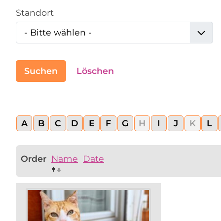
Standort
Suchen
Löschen
A
B
C
D
E
F
G
H
I
J
K
L
Order
Name
Date