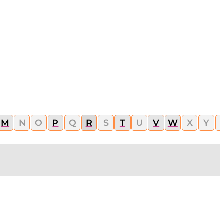
M
N
O
P
Q
R
S
T
U
V
W
X
Y