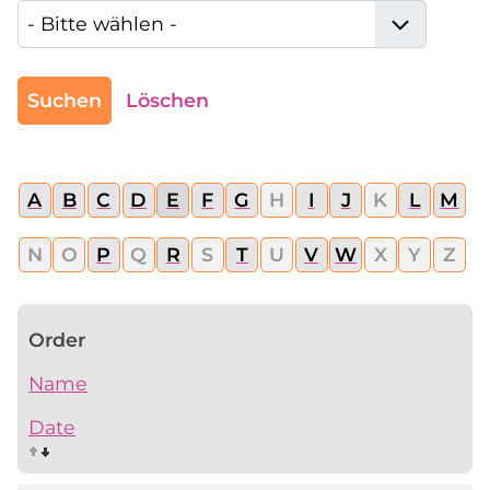
Suchen
Löschen
A
B
C
D
E
F
G
H
I
J
K
L
M
N
O
P
Q
R
S
T
U
V
W
X
Y
Z
Order
Name
Date