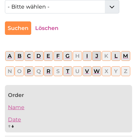
Suchen
Löschen
A
B
C
D
E
F
G
H
I
J
K
L
M
N
O
P
Q
R
S
T
U
V
W
X
Y
Z
Order
Name
Date