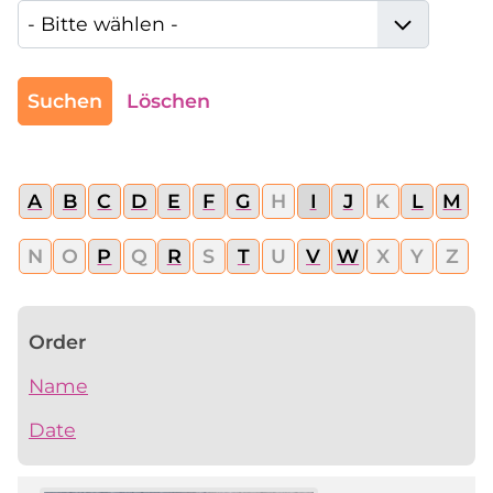
Suchen
Löschen
A
B
C
D
E
F
G
H
I
J
K
L
M
N
O
P
Q
R
S
T
U
V
W
X
Y
Z
Order
Name
Date