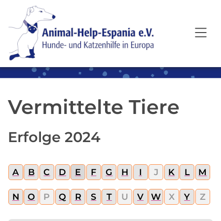
SKIP TO MAIN CONTENT
Vermittelte Tiere
Erfolge 2024
A
B
C
D
E
F
G
H
I
J
K
L
M
N
O
P
Q
R
S
T
U
V
W
X
Y
Z