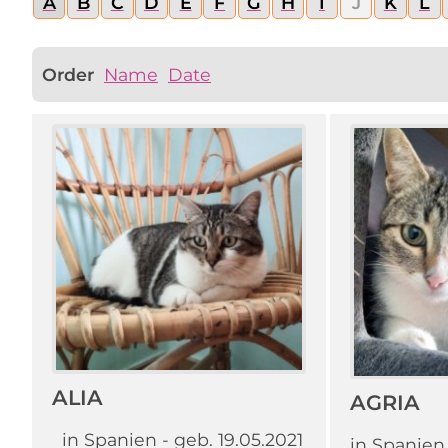
A
B
C
D
E
F
G
H
I
J
K
L
Order
Name
Date
ALIA
AGRIA
in Spanien - geb. 19.05.2021
in Spanien 