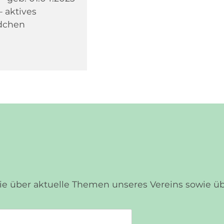
– aktives
dchen
Sie über aktuelle Themen unseres Vereins sowie 