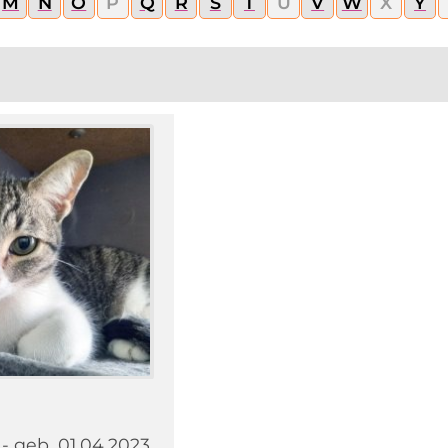
M
N
O
P
Q
R
S
T
U
V
W
X
Y
- geb. 01.04.2023