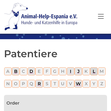
SKIP TO MAIN CONTENT
Patentiere
A
B
C
D
E
F
G
H
I
J
K
L
M
N
O
P
Q
R
S
T
U
V
W
X
Y
Z
Order