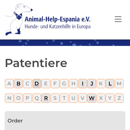
SKIP TO MAIN CONTENT
Patentiere
A
B
C
D
E
F
G
H
I
J
K
L
M
N
O
P
Q
R
S
T
U
V
W
X
Y
Z
Order