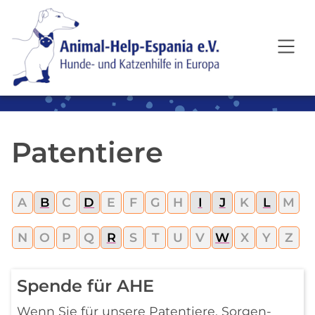
SKIP TO MAIN CONTENT
Patentiere
A
B
C
D
E
F
G
H
I
J
K
L
M
N
O
P
Q
R
S
T
U
V
W
X
Y
Z
Spende für AHE
Wenn Sie für unsere Patentiere, Sorgen-