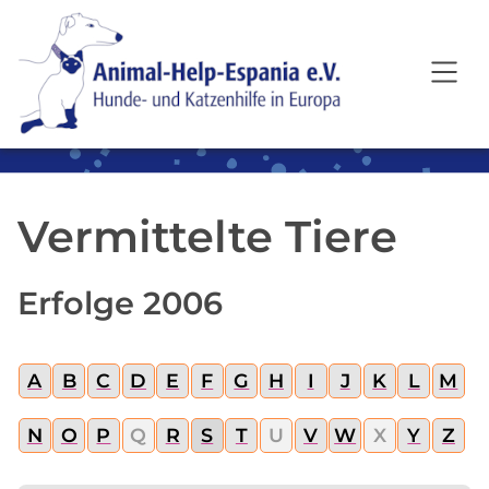
SKIP TO MAIN CONTENT
Vermittelte Tiere
Erfolge 2006
A
B
C
D
E
F
G
H
I
J
K
L
M
N
O
P
Q
R
S
T
U
V
W
X
Y
Z