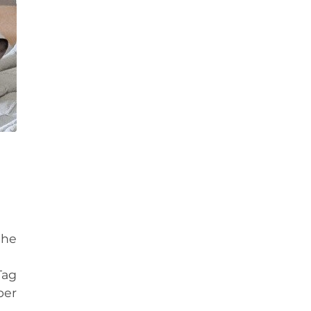
che
Tag
ber