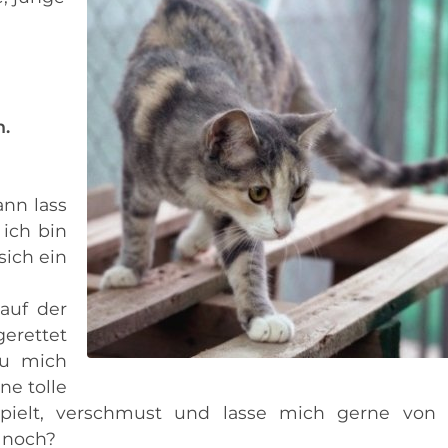
n.
nn lass
ich bin
sich ein
auf der
gerettet
du mich
ne tolle
rspielt, verschmust und lasse mich gerne von 
 noch?