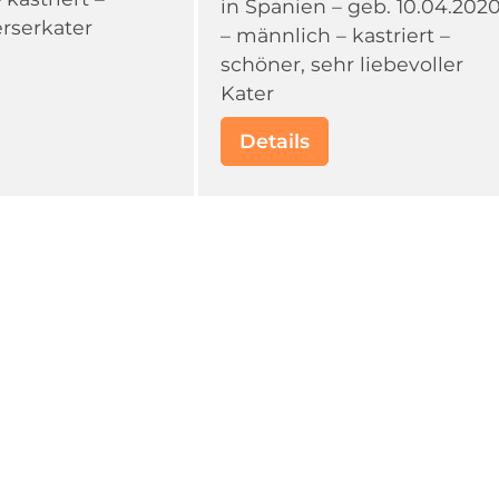
in Spanien – geb. 10.04.202
rserkater
– männlich – kastriert –
schöner, sehr liebevoller
Kater
Details