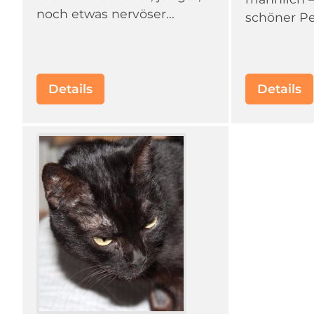
noch etwas nervöser...
schöner Pe
Details
Details