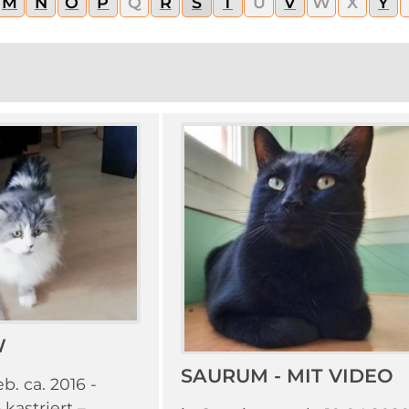
M
N
O
P
Q
R
S
T
U
V
W
X
Y
W
SAURUM - MIT VIDEO
b. ca. 2016 -
kastriert –