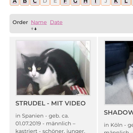
A
B
C
D
E
F
G
H
I
J
K
L
Order
Name
Date
STRUDEL - MIT VIDEO
SHADO
in Spanien - geb. ca.
01.07.2019 - männlich –
in Köln - ge
kastriert - schöner, junger,
männlich – 