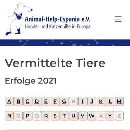
SKIP TO MAIN CONTENT
Vermittelte Tiere
Erfolge 2021
A
B
C
D
E
F
G
H
I
J
K
L
M
N
O
P
Q
R
S
T
U
V
W
X
Y
Z