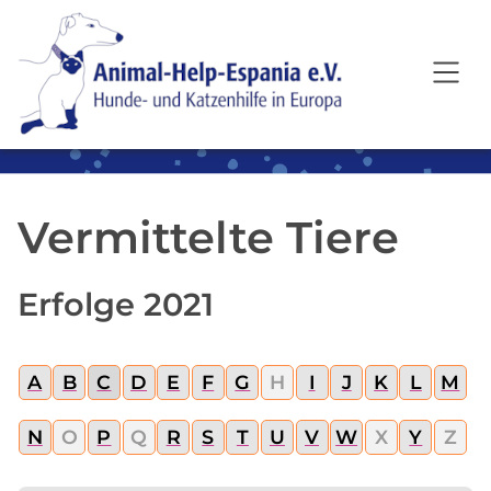
SKIP TO MAIN CONTENT
Vermittelte Tiere
Erfolge 2021
A
B
C
D
E
F
G
H
I
J
K
L
M
N
O
P
Q
R
S
T
U
V
W
X
Y
Z