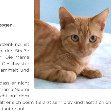
ezogen.
tzenkind ist
n der Straße
n. Die Mama
 Geschwister
sammelt und
dass er nicht
gemama Noemi
nicht auf dem
t er sich beim Tierarzt sehr brav und lässt sich o
ut er auf....