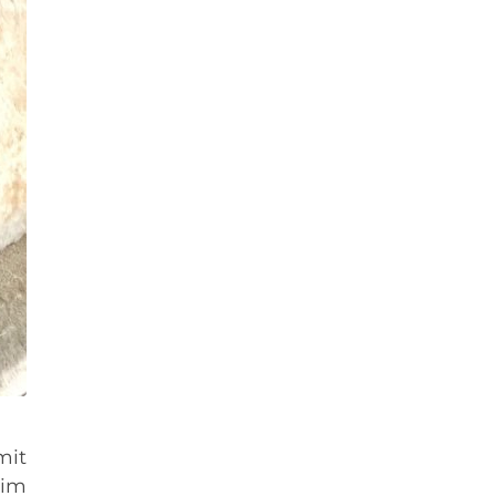
mit
eim