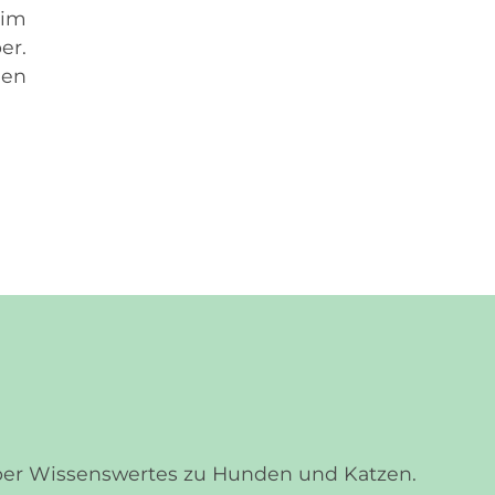
 im
er.
den
über Wissenswertes zu Hunden und Katzen.