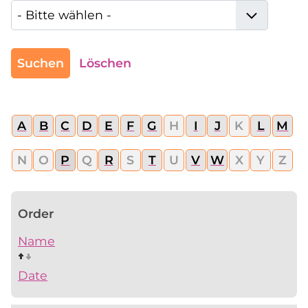
Suchen
Löschen
A
B
C
D
E
F
G
H
I
J
K
L
M
N
O
P
Q
R
S
T
U
V
W
X
Y
Z
Order
Name
Date