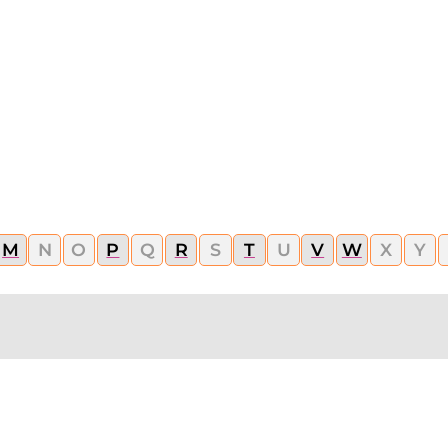
M
N
O
P
Q
R
S
T
U
V
W
X
Y