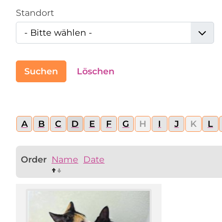
Standort
Suchen
Löschen
A
B
C
D
E
F
G
H
I
J
K
L
Order
Name
Date