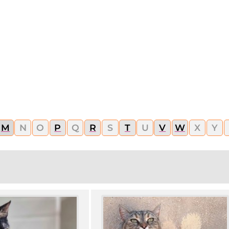
M
N
O
P
Q
R
S
T
U
V
W
X
Y