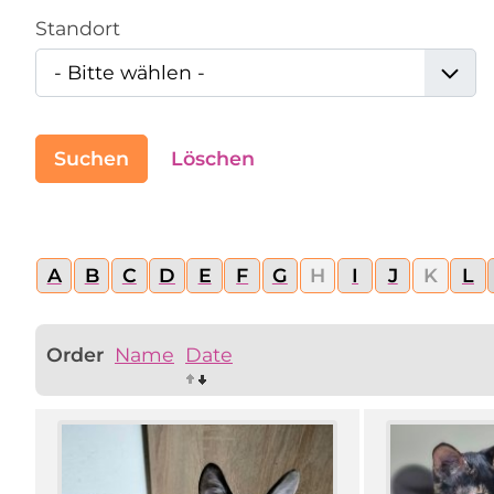
Standort
Suchen
Löschen
A
B
C
D
E
F
G
H
I
J
K
L
Order
Name
Date