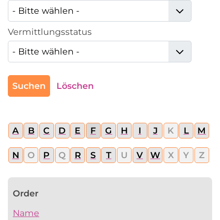
Vermittlungsstatus
Suchen
Löschen
A
B
C
D
E
F
G
H
I
J
K
L
M
N
O
P
Q
R
S
T
U
V
W
X
Y
Z
Order
Name