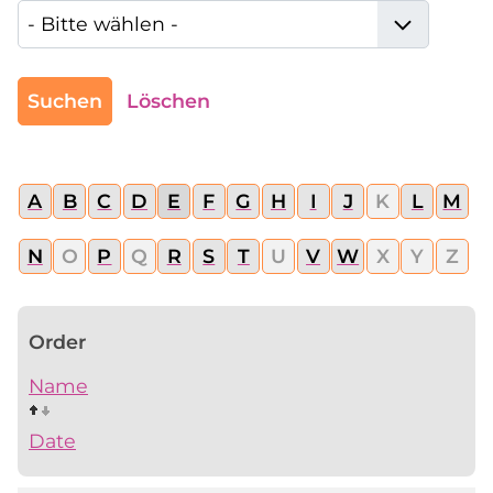
Suchen
Löschen
A
B
C
D
E
F
G
H
I
J
K
L
M
N
O
P
Q
R
S
T
U
V
W
X
Y
Z
Order
Name
Date