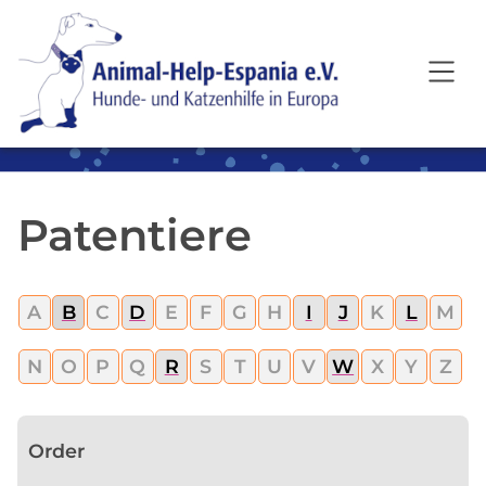
SKIP TO MAIN CONTENT
Patentiere
A
B
C
D
E
F
G
H
I
J
K
L
M
N
O
P
Q
R
S
T
U
V
W
X
Y
Z
Order