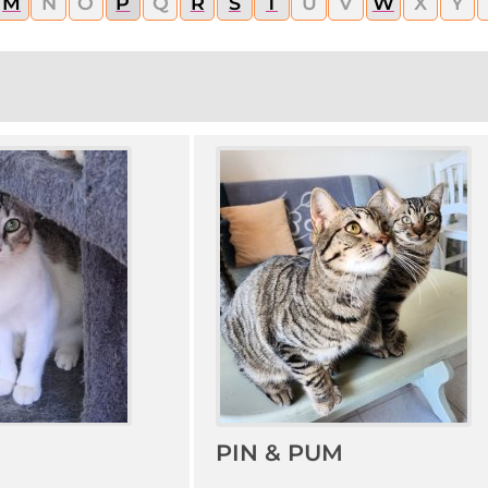
M
N
O
P
Q
R
S
T
U
V
W
X
Y
PIN & PUM