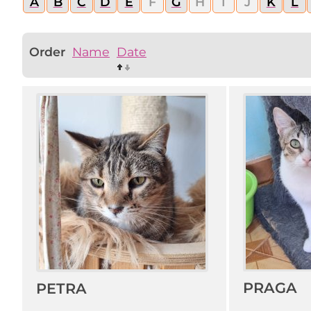
A
B
C
D
E
F
G
H
I
J
K
L
Order
Name
Date
PRAGA
PETRA