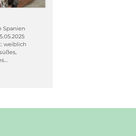
in Spanien
5.05.2025
: weiblich
 süßes,
s...