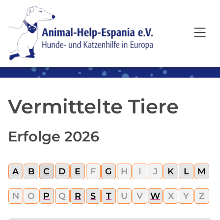
SKIP TO MAIN CONTENT
Vermittelte Tiere
Erfolge 2026
A
B
C
D
E
F
G
H
I
J
K
L
M
N
O
P
Q
R
S
T
U
V
W
X
Y
Z