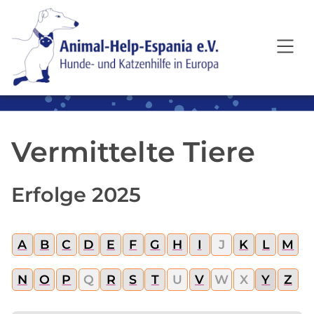
SKIP TO MAIN CONTENT
Vermittelte Tiere
Erfolge 2025
A
B
C
D
E
F
G
H
I
J
K
L
M
N
O
P
Q
R
S
T
U
V
W
X
Y
Z