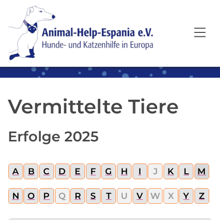
SKIP TO MAIN CONTENT
Vermittelte Tiere
Erfolge 2025
A
B
C
D
E
F
G
H
I
J
K
L
M
N
O
P
Q
R
S
T
U
V
W
X
Y
Z