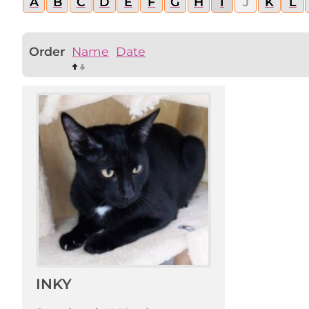
A
B
C
D
E
F
G
H
I
J
K
L
Order
Name
Date
INKY