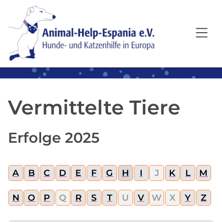
SKIP TO MAIN CONTENT
Vermittelte Tiere
Erfolge 2025
A
B
C
D
E
F
G
H
I
J
K
L
M
N
O
P
Q
R
S
T
U
V
W
X
Y
Z