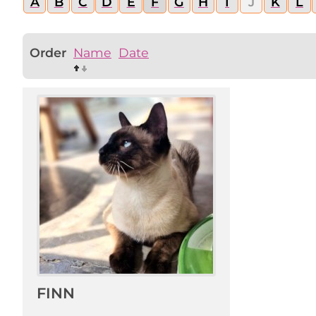
A
B
C
D
E
F
G
H
I
J
K
L
Order
Name
Date
FINN