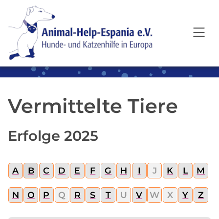
SKIP TO MAIN CONTENT
Vermittelte Tiere
Erfolge 2025
A
B
C
D
E
F
G
H
I
J
K
L
M
N
O
P
Q
R
S
T
U
V
W
X
Y
Z