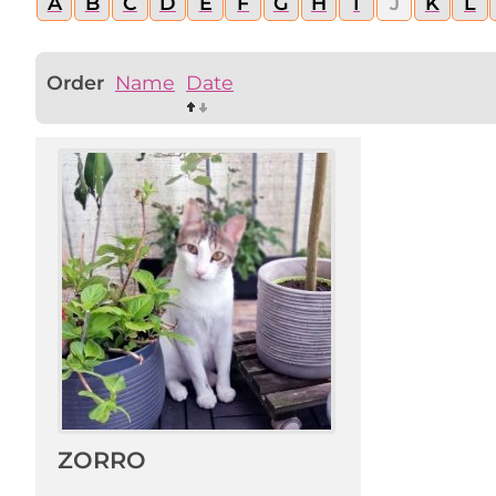
A
B
C
D
E
F
G
H
I
J
K
L
Order
Name
Date
ZORRO