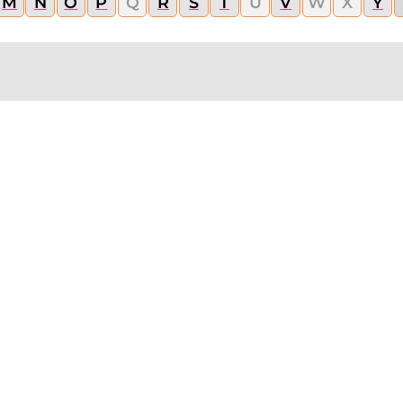
M
N
O
P
Q
R
S
T
U
V
W
X
Y