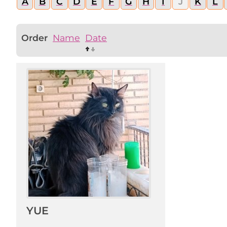
A
B
C
D
E
F
G
H
I
J
K
L
Order
Name
Date
YUE