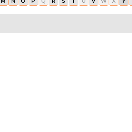
M
N
O
P
Q
R
S
T
U
V
W
X
Y