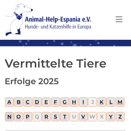
SKIP TO MAIN CONTENT
Vermittelte Tiere
Erfolge 2025
A
B
C
D
E
F
G
H
I
J
K
L
M
N
O
P
Q
R
S
T
U
V
W
X
Y
Z