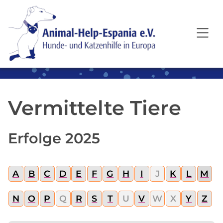
SKIP TO MAIN CONTENT
Vermittelte Tiere
Erfolge 2025
A
B
C
D
E
F
G
H
I
J
K
L
M
N
O
P
Q
R
S
T
U
V
W
X
Y
Z