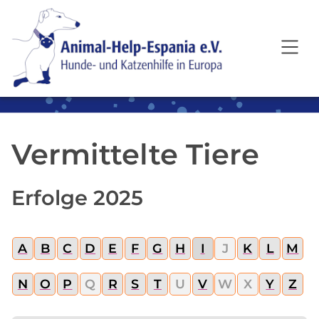
SKIP TO MAIN CONTENT
Vermittelte Tiere
Erfolge 2025
A
B
C
D
E
F
G
H
I
J
K
L
M
N
O
P
Q
R
S
T
U
V
W
X
Y
Z