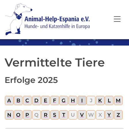
SKIP TO MAIN CONTENT
Vermittelte Tiere
Erfolge 2025
A
B
C
D
E
F
G
H
I
J
K
L
M
N
O
P
Q
R
S
T
U
V
W
X
Y
Z