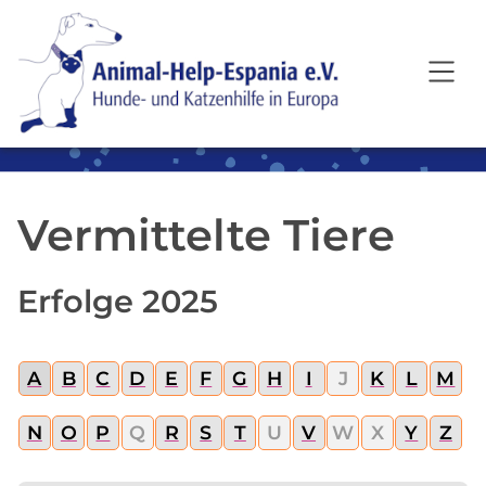
SKIP TO MAIN CONTENT
Vermittelte Tiere
Erfolge 2025
A
B
C
D
E
F
G
H
I
J
K
L
M
N
O
P
Q
R
S
T
U
V
W
X
Y
Z