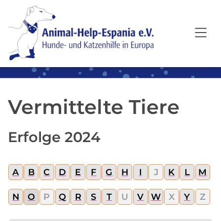
SKIP TO MAIN CONTENT
Vermittelte Tiere
Erfolge 2024
A
B
C
D
E
F
G
H
I
J
K
L
M
N
O
P
Q
R
S
T
U
V
W
X
Y
Z