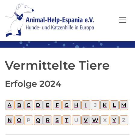
SKIP TO MAIN CONTENT
Vermittelte Tiere
Erfolge 2024
A
B
C
D
E
F
G
H
I
J
K
L
M
N
O
P
Q
R
S
T
U
V
W
X
Y
Z