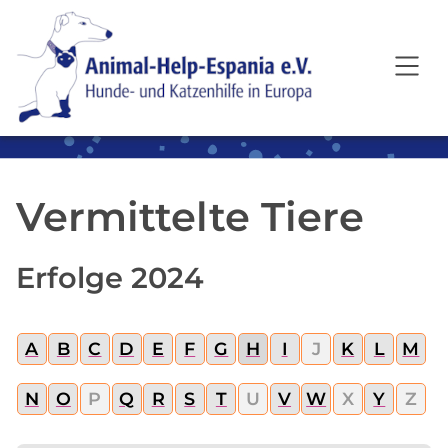
SKIP TO MAIN CONTENT
Vermittelte Tiere
Erfolge 2024
A
B
C
D
E
F
G
H
I
J
K
L
M
N
O
P
Q
R
S
T
U
V
W
X
Y
Z